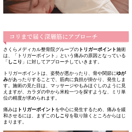
コリまで届く深層筋にアプローチ
さくらメディカル整骨院グループの
トリガーポイント
施術
は、「トリガーポイント」という痛みの原因となっている
「
しこり
」に対してアプローチしていきます。
トリガーポイントは、姿勢が悪かったり、骨や関節に
ゆが
み
があったりすることで、筋肉に負担が掛かり、発生しま
す。施術の見た目は、マッサージやもみほぐしのように見
えますが、カラダの中から米粒一つを探すような、ミリ単
位の精度が求められます。
痛みは
トリガーポイント
を中心に発生するため、痛みを緩
和させるには、まずこの
しこり
を取り除くところからはじ
まります。